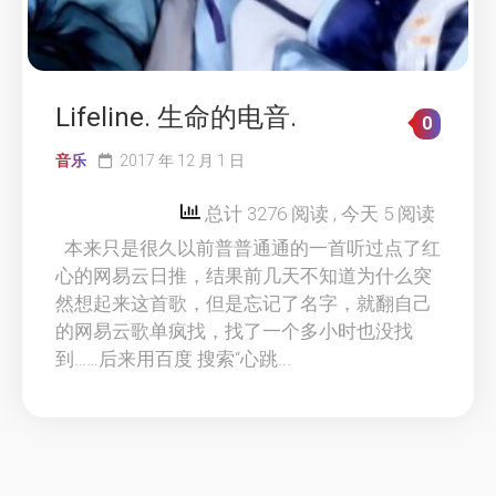
Lifeline. 生命的电音.
0
音乐
2017 年 12 月 1 日
总计 3276 阅读
, 今天 5 阅读
本来只是很久以前普普通通的一首听过点了红
心的网易云日推，结果前几天不知道为什么突
然想起来这首歌，但是忘记了名字，就翻自己
的网易云歌单疯找，找了一个多小时也没找
到……后来用百度 搜索“心跳...