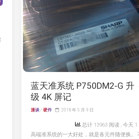
0
读
蓝天准系统 P750DM2-G 升
级 4K 屏记
漫谈
/
硬件
2018 年 5 月 9 日
总计 13963 阅读
, 今天 
高端准系统的一大好处，就是各元件随便换。 