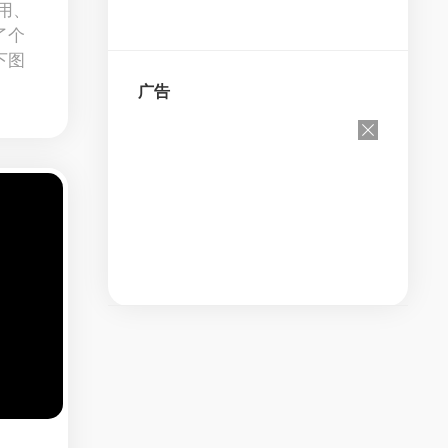
通用、
了个
下图
广告