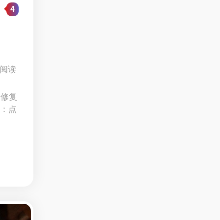
4
1 阅读
 已修复
）：点