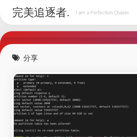
Skip
完美追逐者.
to
I am a Perfection Chaser.
content
分享