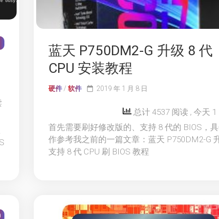
1
蓝天 P750DM2-G 升级 8 代
CPU 安装教程
硬件
/
软件
2019 年 1 月 8 日
读
总计 4537 阅读
, 今天 
首先需要刷好修改版的、支持 8 代的 BIOS，
区
作参考我之前的一篇文章：蓝天 P750DM2-G 
S
支持 8 代 CPU 刷 BIOS 教程
0