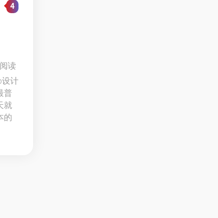
4
 阅读
b设计
最普
天就
本的