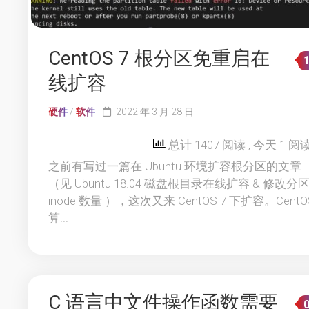
CentOS 7 根分区免重启在
线扩容
硬件
/
软件
2022 年 3 月 28 日
总计 1407 阅读
, 今天 1 阅
之前有写过一篇在 Ubuntu 环境扩容根分区的文章
（见 Ubuntu 18.04 磁盘根目录在线扩容 & 修改分
inode 数量 ），这次又来 CentOS 7 下扩容。CentO
算...
C 语言中文件操作函数需要