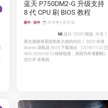
蓝天 P750DM2-G 升级支持
7
8 代 CPU 刷 BIOS 教程
硬件
/
软件
2018 年 9 月 30 日
总计 10297 阅读
, 今天 
再次感谢准系统吧各大佬的付出！ BIOS 作者
读
dsanke 原帖及 BIOS 下载地址 （2018/11/22
404 | 2020/05/12 移除链接，原因为作者删帖
之
击打开 本教程...
道