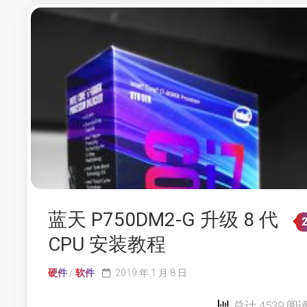
蓝天 P750DM2-G 升级 8 代
CPU 安装教程
硬件
/
软件
2019 年 1 月 8 日
总计 4539 阅