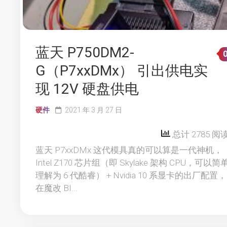
蓝天 P750DM2-
G（P7xxDMx） 引出供电实
现 12V 硬盘供电
硬件
2021 年 3 月 27 日
总计 2785 阅
蓝天 P7xxDMx 这代模具真的可以算是一代神机，
Intel Z170 芯片组（即 Skylake 架构 CPU，可以简
理解为 6 代酷睿） + Nvidia 10 系显卡的出厂配置，
在魔改 BI...