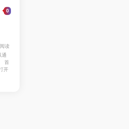
0
 阅读
以通
。 首
打开