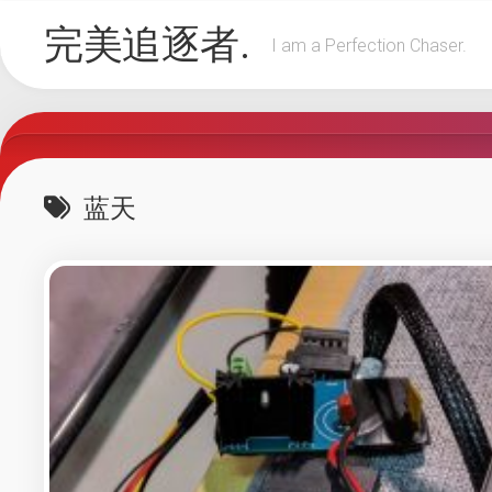
Skip
完美追逐者.
to
I am a Perfection Chaser.
content
蓝天