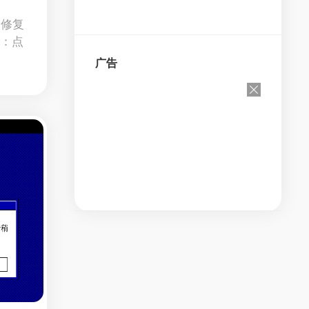
 已修复
）：点
广告