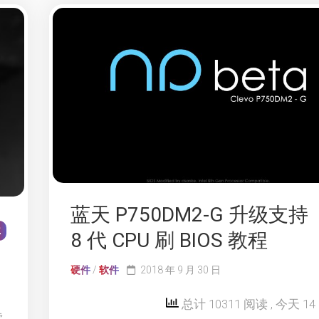
蓝天 P750DM2-G 升级支持
2
8 代 CPU 刷 BIOS 教程
硬件
/
软件
2018 年 9 月 30 日
总计 10311 阅读
, 今天 1
读