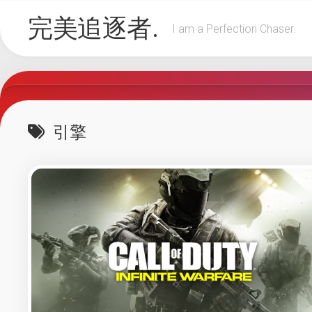
Skip
完美追逐者.
to
I am a Perfection Chaser.
content
引擎