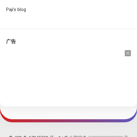
Paji’s blog
广告