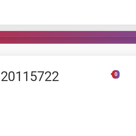
20115722
0