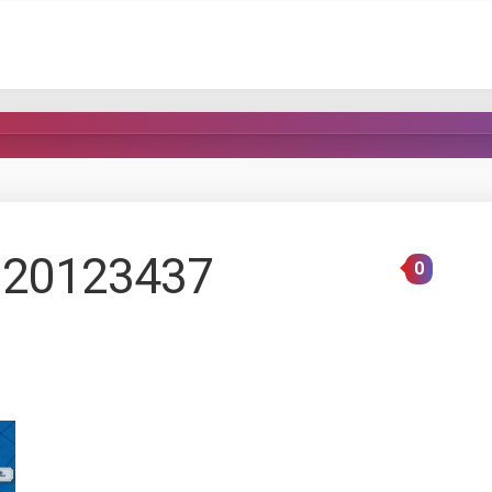
20123437
0