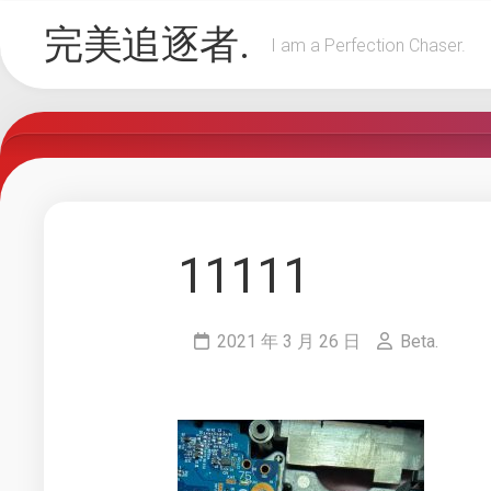
Skip
完美追逐者.
to
I am a Perfection Chaser.
content
11111
2021 年 3 月 26 日
Beta.