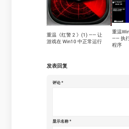
重温Win
重温《红警 2 》(1) —— 让
—— 执行
游戏在 Win10 中正常运行
程序
发表回复
评论
*
显示名称
*