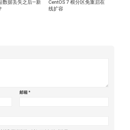
站数据丢失之后—新
CentOS 7 根分区免重启在
？
线扩容
邮箱
*