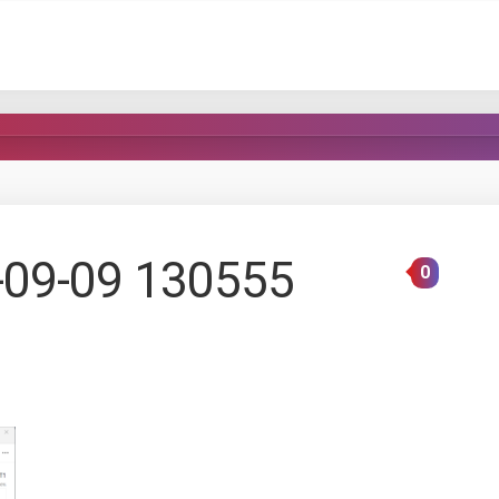
9-09 130555
0