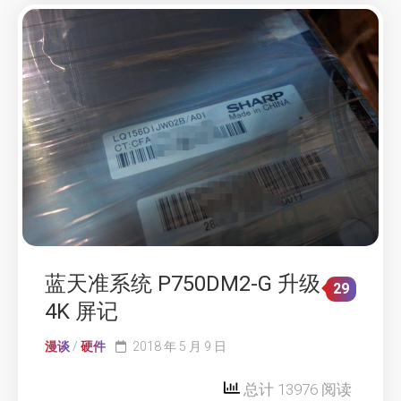
蓝天准系统 P750DM2-G 升级
29
4K 屏记
漫谈
/
硬件
2018 年 5 月 9 日
总计 13976 阅读