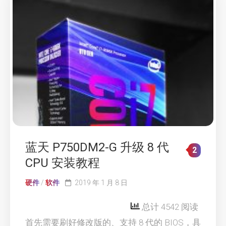
蓝天 P750DM2-G 升级 8 代
2
CPU 安装教程
硬件
/
软件
2019 年 1 月 8 日
总计 4542 阅读
首先需要刷好修改版的、支持 8 代的 BIOS，具