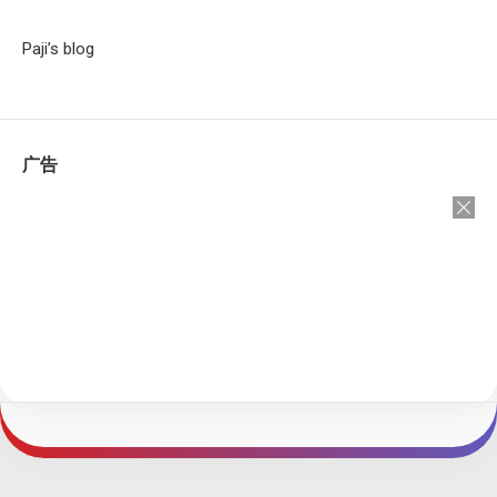
Paji’s blog
广告