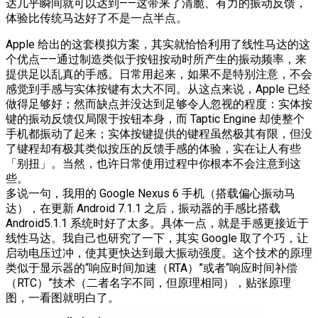
达几乎瞬间就可以达到——这带来了清脆、有力的振动反馈，
体验比传统马达好了不是一点半点。
Apple 给出的这套模拟方案，其实就恰恰利用了线性马达的这
个优点——通过制造类似于按钮按动时所产生的振动频率，来
提供足以乱真的手感。日常用起来，如果不是特别注意，不会
感觉到手感与实体按键有太大不同。从这点来说，Apple 已经
做得足够好；然而缺点并没达到足够令人忽视的程度：实体按
键的振动反馈仅局限于按钮本身，而 Taptic Engine 却使整个
手机都振动了起来；实体按键提供的键程虽然极其有限，但没
了键程却有极其类似按压的反馈手感的体验，实在让人有些
「别扭」。当然，也许日常使用过程中你根本不会注意到这
些。
多说一句，我用的 Google Nexus 6 手机（搭载偏心振动马
达），在更新 Android 7.1.1 之后，振动器的手感比搭载
Android5.1.1 系统时好了太多。具体一点，就是手感更接近于
线性马达。我自己也研究了一下，其实 Google 取了个巧，让
启动电压过冲，使其更快达到最大振动强度。这个技术的原理
类似于显示器的“响应时间加速（RTA）”或者“响应时间补偿
（RTC）”技术（二者名字不同，但原理相同），贴张原理
图，一看图就明白了。