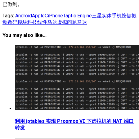
已做到。
Tags:
Android
Apple
C
iPhone
Taptic Engine
三星
实体
手机
按键
振
动
数码
模块
科技
线性马达
虚拟
问题
马达
You may also like...
利用 iptables 实现 Proxmox VE 下虚拟机的 NAT 端口
转发