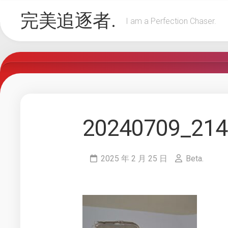
Skip
完美追逐者.
to
I am a Perfection Chaser.
content
20240709_214
2025 年 2 月 25 日
Beta.